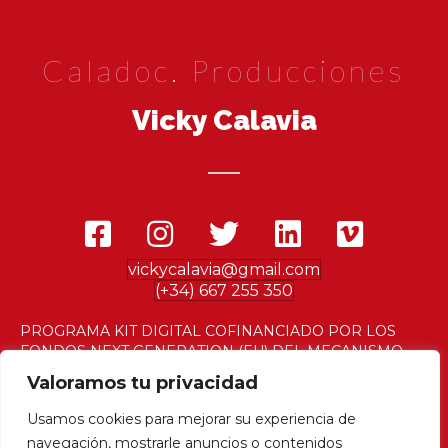
Caladoc. Producciones
Vicky Calavia
vickycalavia@gmail.com
(+34) 667 255 350
PROGRAMA KIT DIGITAL COFINANCIADO POR LOS
FONDOS NEXT GENERATION (EU) DEL MECANISMO
DE RECUPERACIÓN Y RESILENCIA
Valoramos tu privacidad
Usamos cookies para mejorar su experiencia de
navegación, mostrarle anuncios o contenidos