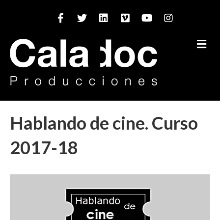
Facebook
Twitter
Linkedin
Vimeo
Youtube
Instagram
M
Hablando de cine. Curso
2017-18