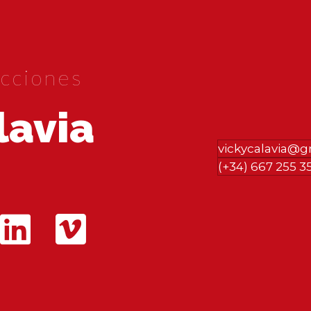
cciones
lavia
vickycalavia@
(+34) 667 255 3