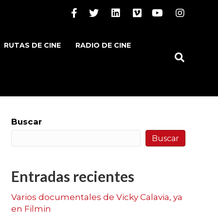
Facebook
Twitter
Linkedin
Vimeo
Youtube
Instagram
RUTAS DE CINE
RADIO DE CINE
Buscar
Buscar
Entradas recientes
Varios documentales de Vicky Calavia, ya
en Filmin