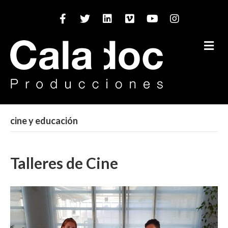
Facebook
Twitter
Linkedin
Vimeo
Youtube
Instagram
M
cine y educación
Talleres de Cine