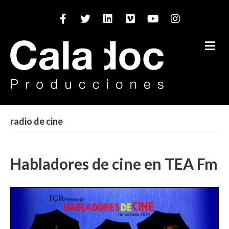
Facebook
Twitter
Linkedin
Vimeo
Youtube
Instagram
M
radio de cine
Habladores de cine en TEA Fm