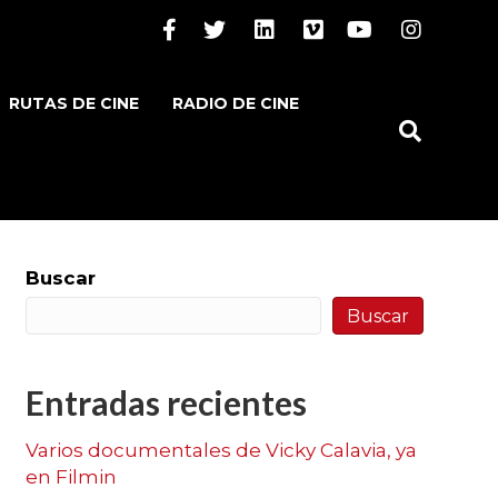
Facebook
Twitter
Linkedin
Vimeo
Youtube
Instagram
RUTAS DE CINE
RADIO DE CINE
Buscar
Buscar
Entradas recientes
Varios documentales de Vicky Calavia, ya
en Filmin