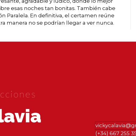
resante, agradable y lúdico, donde lo mejor
 libre esas noches tan bonitas. También cabe
ón Paralela. En definitiva, el certamen reúne
ra manera no se podrían llegar a ver nunca.
cciones
lavia
vickycalavia@
(+34) 667 255 3