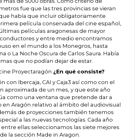
 más de 5000 obras. Como criterio de
metros fue que las tres provincias se vieran
que había que incluir obligatoriamente
 primera película conservada del cine español,
s últimas películas aragonesas de mayor
 conductores y entre medio encontramos
uso en el mundo a los Monegros, hasta
na o La Noche Oscura de Carlos Saura. Había
mas que no podían dejar de estar.
 cine Proyectaragón
¿En qué consiste?
 con Ibercaja, CAI y Caja3 así como con el
n aproximada de un mes, y que este año
ctúa como una ventana que pretende dar a
 en Aragón relativo al ámbito del audiovisual
 además de proyecciones también tenemos
special a las nuevas tecnologías. Cada año
 entre ellas seleccionamos las siete mejores
 de la sección Made in Aragon.