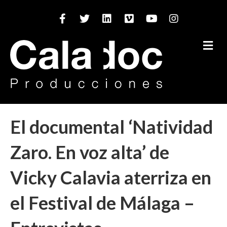
Facebook
Twitter
Linkedin
Vimeo
Youtube
Instagram
M
El documental ‘Natividad
Zaro. En voz alta’ de
Vicky Calavia aterriza en
el Festival de Málaga –