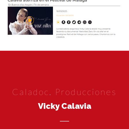
Caladoc. Producciones
Vicky Calavia