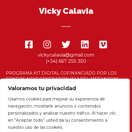
Vicky Calavia
vickycalavia@gmail.com
(+34) 667 255 350
PROGRAMA KIT DIGITAL COFINANCIADO POR LOS
FONDOS NEXT GENERATION (EU) DEL MECANISMO
DE RECUPERACIÓN Y RESILENCIA
Valoramos tu privacidad
Usamos cookies para mejorar su experiencia de
navegación, mostrarle anuncios o contenidos
© 2023 Vicky Calavia |
Aviso legal
|
Política de
personalizados y analizar nuestro tráfico. Al hacer clic
privacidad
|
Política de cookies
en “Aceptar todo” usted da su consentimiento a
nuestro uso de las cookies.