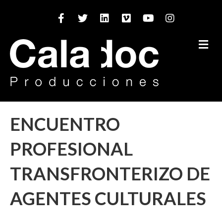
Facebook
Twitter
Linkedin
Vimeo
Youtube
Instagram
M
ENCUENTRO
PROFESIONAL
TRANSFRONTERIZO DE
AGENTES CULTURALES