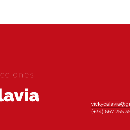
cciones
lavia
vickycalavia@
(+34) 667 255 3