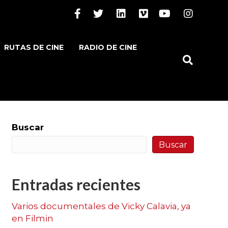
Facebook
Twitter
Linkedin
Vimeo
Youtube
Instagram
RUTAS DE CINE
RADIO DE CINE
Buscar
Buscar
Entradas recientes
Varios documentales de Vicky Calavia, ya
en Filmin