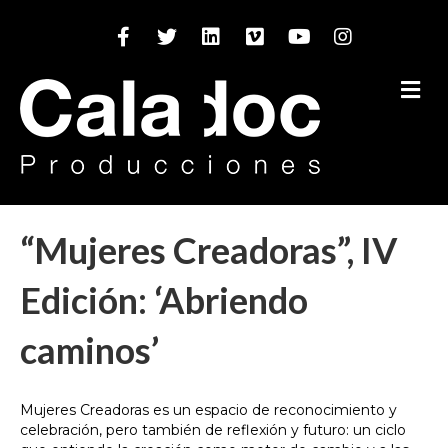
Facebook
Twitter
Linkedin
Vimeo
Youtube
Instagram
M
“Mujeres Creadoras”, IV
Edición: ‘Abriendo
caminos’
Mujeres Creadoras es un espacio de reconocimiento y
celebración, pero también de reflexión y futuro: un ciclo