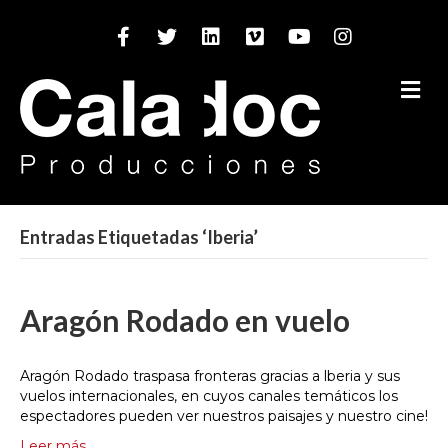
Facebook
Twitter
Linkedin
Vimeo
Youtube
Instagram
M
Entradas Etiquetadas ‘Iberia’
Aragón Rodado en vuelo
Aragón Rodado traspasa fronteras gracias a lberia y sus
vuelos internacionales, en cuyos canales temáticos los
espectadores pueden ver nuestros paisajes y nuestro cine!
Leer más