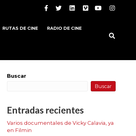
Facebook
Twitter
Linkedin
Vimeo
Youtube
Instagram
RUTAS DE CINE
RADIO DE CINE
Buscar
Buscar
Entradas recientes
Varios documentales de Vicky Calavia, ya
en Filmin