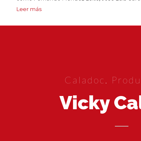
Leer más
Caladoc. Produ
Vicky Ca