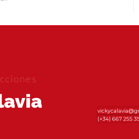
cciones
lavia
vickycalavia@
(+34) 667 255 3