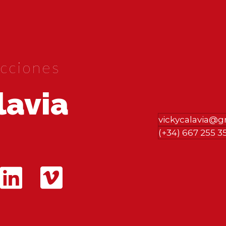
cciones
lavia
vickycalavia@
(+34) 667 255 3