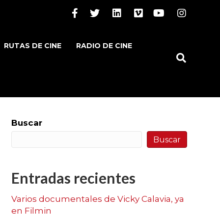
Facebook
Twitter
Linkedin
Vimeo
Youtube
Instagram
RUTAS DE CINE
RADIO DE CINE
Buscar
Buscar
Entradas recientes
Varios documentales de Vicky Calavia, ya
en Filmin