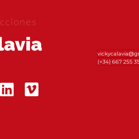
cciones
lavia
vickycalavia@
(+34) 667 255 3