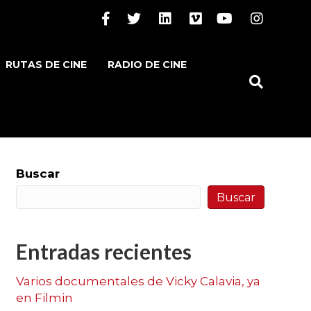
Facebook
Twitter
Linkedin
Vimeo
Youtube
Instagram
RUTAS DE CINE
RADIO DE CINE
Buscar
Buscar
Entradas recientes
Varios documentales de Vicky Calavia, ya
en Filmin