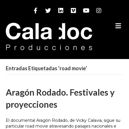
Facebook
Twitter
Linkedin
Vimeo
Youtube
Instagram
M
Entradas Etiquetadas ‘road movie’
Aragón Rodado. Festivales y
proyecciones
El documental Aragón Rodado, de Vicky Calavia, sigue su
particular road movie atravesando paisajes nacionales e