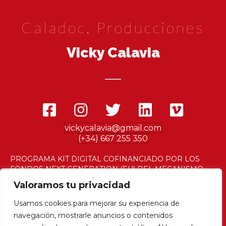
Caladoc. Producciones
Vicky Calavia
vickycalavia@gmail.com
(+34) 667 255 350
PROGRAMA KIT DIGITAL COFINANCIADO POR LOS
FONDOS NEXT GENERATION (EU) DEL MECANISMO
DE RECUPERACIÓN Y RESILENCIA
Valoramos tu privacidad
Usamos cookies para mejorar su experiencia de
navegación, mostrarle anuncios o contenidos
© 2023 Vicky Calavia |
Aviso legal
|
Política de