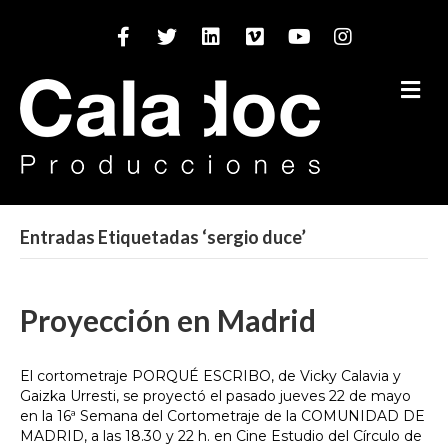
Facebook
Twitter
Linkedin
Vimeo
Youtube
Instagram
M
Entradas Etiquetadas ‘sergio duce’
Proyección en Madrid
El cortometraje PORQUÉ ESCRIBO, de Vicky Calavia y
Gaizka Urresti, se proyectó el pasado jueves 22 de mayo
en la 16ª Semana del Cortometraje de la COMUNIDAD DE
MADRID, a las 18.30 y 22 h. en Cine Estudio del Círculo de