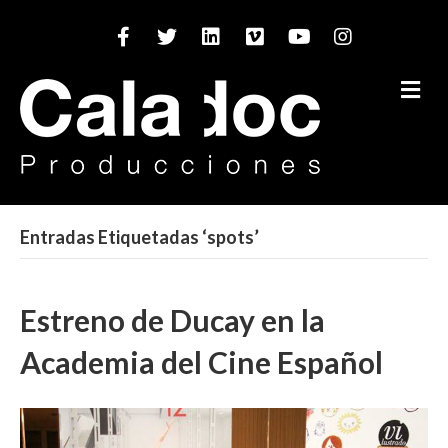
Facebook
Twitter
Linkedin
Vimeo
Youtube
Instagram
M
Entradas Etiquetadas ‘spots’
Estreno de Ducay en la
Academia del Cine Español