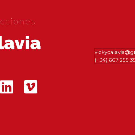
cciones
lavia
vickycalavia@
(+34) 667 255 3