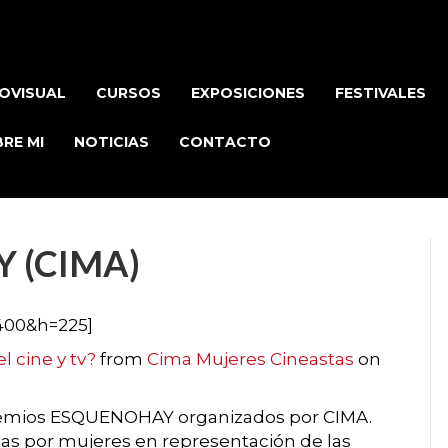
OVISUAL
CURSOS
EXPOSICIONES
FESTIVALES
RE MI
NOTICIAS
CONTACTO
 (CIMA)
400&h=225]
 cine y tv?
from
Cima Mujeres Cineastas
on
s Premios ESQUENOHAY organizados por CIMA.
das por mujeres en representación de las