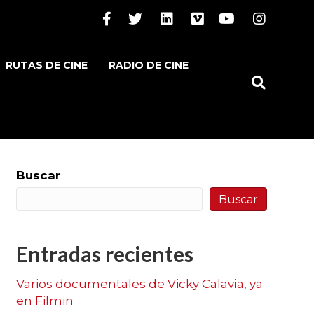
Facebook
Twitter
Linkedin
Vimeo
Youtube
Instagram
RUTAS DE CINE
RADIO DE CINE
Buscar
Buscar
Entradas recientes
Varios documentales de Vicky Calavia, ya
en Filmin