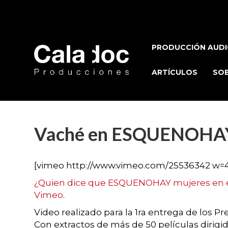
PRODUCCIÓN AUDI
ARTÍCULOS
SOB
Vaché en ESQUENOHAY
[vimeo http://www.vimeo.com/25536342 w=
¿Quien dice que ESQUENOHAY mujeres en el
Vimeo
.
Video realizado para la 1ra entrega de lo
Con extractos de más de 50 películas dirigi