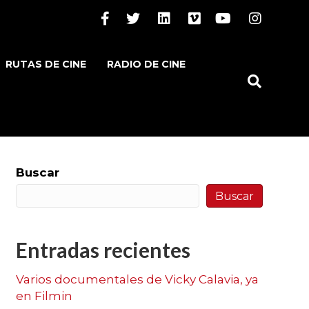
Facebook
Twitter
Linkedin
Vimeo
Youtube
Instagram
RUTAS DE CINE
RADIO DE CINE
Buscar
Buscar
Entradas recientes
Varios documentales de Vicky Calavia, ya
en Filmin