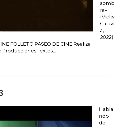
somb
ra»
(Vicky
Calavi
a,
2022)
CINE FOLLETO PASEO DE CINE Realiza:
oc ProduccionesTextos…
3
Habla
ndo
de