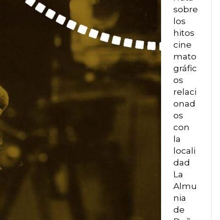
sobre
los
hitos
cine
mato
gráfic
os
relaci
onad
os
con
la
locali
dad
La
Almu
nia
de