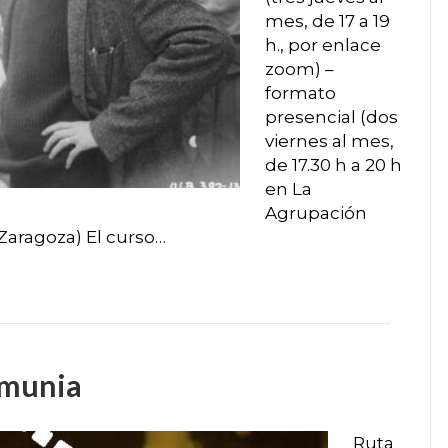
mes, de 17 a 19
h., por enlace
zoom) –
formato
presencial (dos
viernes al mes,
de 17.30 h a 20 h
en La
Agrupación
 Zaragoza) El curso…
lmunia
Ruta