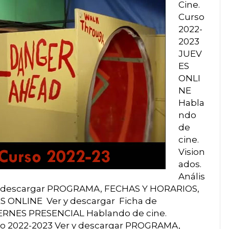
Cine.
Curso
2022-
2023
JUEV
ES
ONLI
NE
Habla
ndo
de
cine.
Vision
ados.
Anális
r y descargar PROGRAMA, FECHAS Y HORARIOS,
S ONLINE Ver y descargar Ficha de
ERNES PRESENCIAL Hablando de cine.
unio 2022-2023 Ver y descargar PROGRAMA,